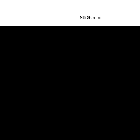
NB Gummi
Bilser
Bil
Fas