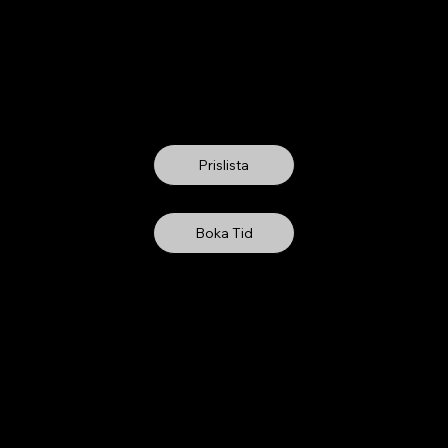
men till NB Gummi, din pålitliga partner för bilservice i
olm. Vi erbjuder fasta priser för oljeservice, filterbyten och
byten, med högsta kvalitet och professionell service. Mater
mmer baserat på din bilmodell. Boka din tid idag och ge din b
msorg den förtjänar!
Prislista
Boka Tid