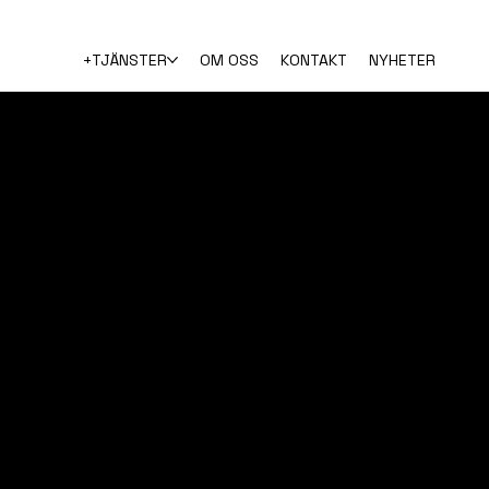
+TJÄNSTER
OM OSS
KONTAKT
NYHETER
vice
service i Stockholm –
ta priser från 595 SE