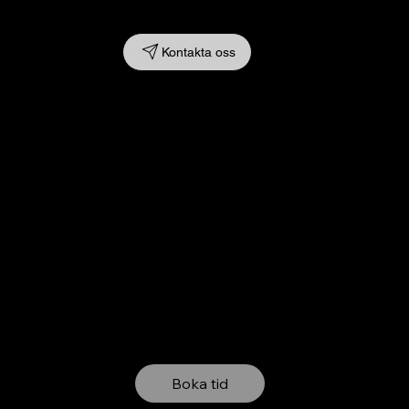
Kontakta oss
Kontroll
Kontroll av däck & däcktryck
Rullande skevhetskompensation
Caster-sväng
3D avläsning med hjälp av laser
Utskrivet protokoll
Pris 895 SEK
Boka tid