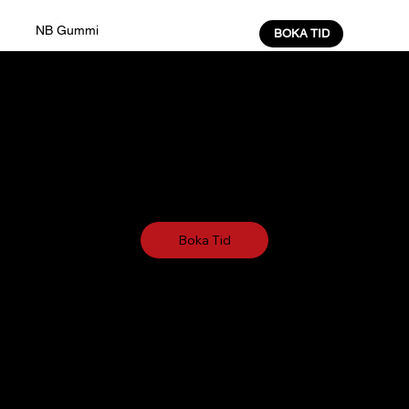
NB Gummi
BOKA TID
Hjulinställning
Hjulinställning i Stockholm – För säker och bekväm
körning
Boka Tid
Har du ojämnt däckslitage eller en bil som drar åt
sidan för ratten sitter snett? Ge din bil nytt liv med
NB Gummis expertis inom hjulinställning – från 895
SEK. NB Gummi AB i Stockholm är experter på
hjulinställning! Vi kontrollerar, justerar och optimerar
dina hjulvinklar till nyskick. Spara pengar och ge din
bil ett lyft med våra professionella tjänster. Kontakta