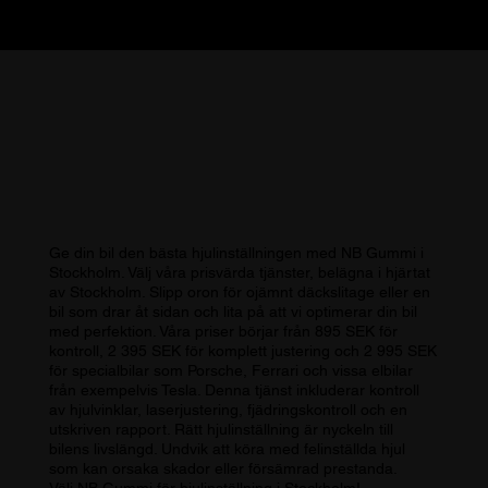
Ge din bil den bästa hjulinställningen med NB Gummi i
Stockholm. Välj våra prisvärda tjänster, belägna i hjärtat
av Stockholm. Slipp oron för ojämnt däckslitage eller en
bil som drar åt sidan och lita på att vi optimerar din bil
med perfektion. Våra priser börjar från 895 SEK för
kontroll, 2 395 SEK för komplett justering och 2 995 SEK
för specialbilar som Porsche, Ferrari och vissa elbilar
från exempelvis Tesla. Denna tjänst inkluderar kontroll
av hjulvinklar, laserjustering, fjädringskontroll och en
utskriven rapport. Rätt hjulinställning är nyckeln till
bilens livslängd. Undvik att köra med felinställda hjul
som kan orsaka skador eller försämrad prestanda.