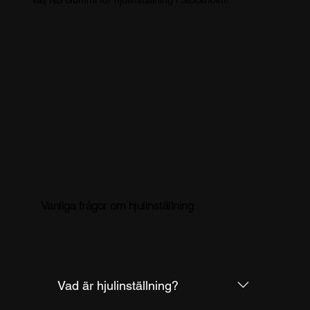
Välj NB Gummi för hjulinställning i Stockholm!
Vanliga frågor om hjulinställning
Hjulinställning
Vad är hjulinställning?