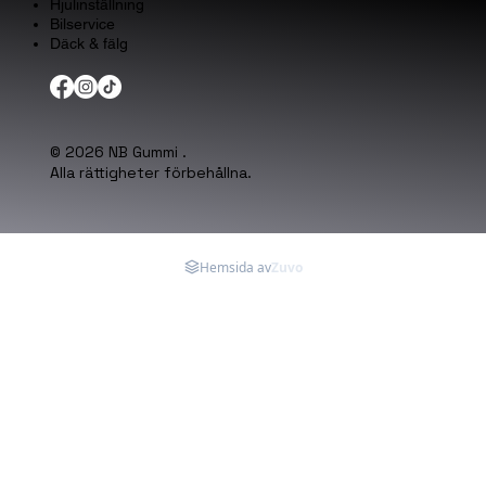
Hjulinställning
Bilservice
Däck & fälg
© 2026 NB Gummi .
Alla rättigheter förbehållna.
Hemsida av
Zuvo