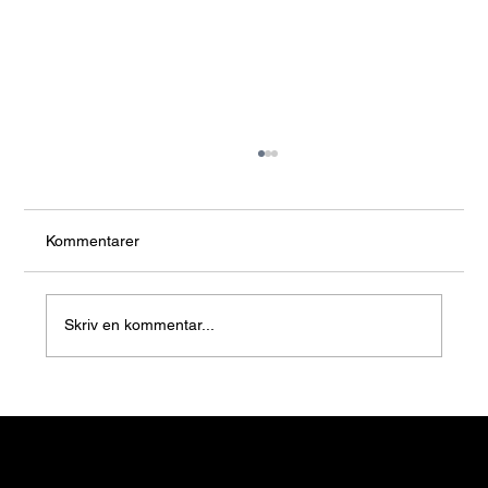
Kommentarer
Skriv en kommentar...
När ska man byta till sommardäck 2026?
Datum, regler & tips
Nyhetsbrev