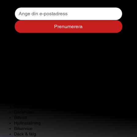
Prenumerera
Kontakta oss
NB Gummi
Birger Jarlsgatan 108, Stockholm
Telefon: 08-15 85 58
E-post:
info@nbgummi.se
Mån-Fre 09-16
Lunchstängt 12-13
Tjänster
Fälgrenovering
Däckhotell
Biltvätt
Hjulinställning
Bilservice
Däck & fälg