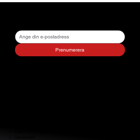
och hur mäter man?
Nyhetsbrev
Prenumerera
Kontakta oss
NB Gummi
Birger Jarlsgatan 108, Stockholm
Telefon: 08-15 85 58
E-post:
info@nbgummi.se
Mån-Fre 09-16
Lunchstängt 12-13
Tjänster
Fälgrenovering
Däckhotell