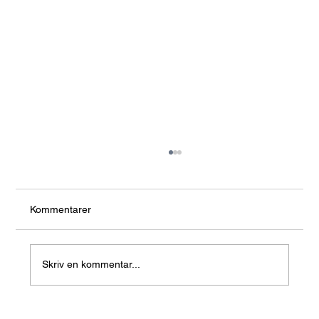
Kommentarer
Skriv en kommentar...
Mönsterdjup på däck: Hur mycket krävs